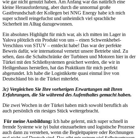
wie gar nicht genutzt haben. Am Anfang war das natürlich eine
kleine Herausforderung, aber durch die unnormal große
Gastfreundschaft der Kollegen bei NNG Energy habe ich mich
super schnell reingefuchst und unheimlich viel sprachliche
Sicherheit im Alltag dazugewonnen.
Ein absolutes Highlight für mich war, als ich mitten im Lager in
Yalova plötzlich ein Produkt von uns – einen Schwenkhebel-
Verschluss von STUV – entdeckt habe! Das war der perfekte
Beweis dafür, wie international vernetzt unsere Betriebe sind. Zu
sehen, dass die Schaltschränke der Turbinen und Motoren hier in der
Türkei mit den Schließsystemen gesichert werden, die wir in
Heiligenhaus herstellen, hat das Praktikum für mich perfekt
abgerundet. Ich habe die Logistikkette quasi einmal live von
Deutschland bis in die Türkei miterlebt.
3c) Vergleichen Sie Ihre vorherigen Erwartungen mit Ihren
Erfahrungen, die Sie während des Aufenthaltes gemacht haben.
Die zwei Wochen in der Türkei haben mich sowohl beruflich als
auch persönlich ein riesiges Stück weitergebracht.
Für meine Ausbildung:
Ich habe gelernt, mich super schnell in
fremde Systeme wie iyi bulut einzuarbeiten und logistische Prozesse
auch dann zu verstehen, wenn die Begleitpapiere oder Rechnungen
mal nicht auf Deutsch sind. Das gibt mir extrem viel Selbstvertrauen