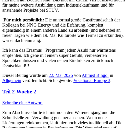
für meine weitere Ausbildung zum Industriekaufmann und für
anstehende Projekte bei STUV.
Für mich persönlich:
Die unnormal große Gastfreundschaft der
Kollegen bei NNG Energy und die Erfahrung, komplett
eigenständig in einem anderen Land zu arbeiten (und nebenbei an
freien Tagen wie dem 19. Mai Kulturorte wie Termal zu erkunden),
war einfach einmalig.
Ich kann das Erasmus+ Programm jedem Azubi nur wärmstens
empfehlen. Ich gehe mit einem super Gefühl, verbesserten
Sprachkenntnissen und vielen neuen Eindrücken zurück nach
Deutschland!!!
Dieser Beitrag wurde am
22. Mai 2026
von
Ahmed Bingöl
in
Allgemein
veröffentlicht. Schlagworte:
Vocational Europe 3
.
Teil 2 Woche 2
Schreibe eine Antwort
Zum Abschluss durfte ich mir noch den Wareneingang und die
Schnittstelle zur Verwaltung genauer ansehen. Wenn neue
Lieferungen reinkommen, läuft hier noch vieles traditionell ab: Die
Rechnungen kommen in Papierform an. Die Ware wird erst auf