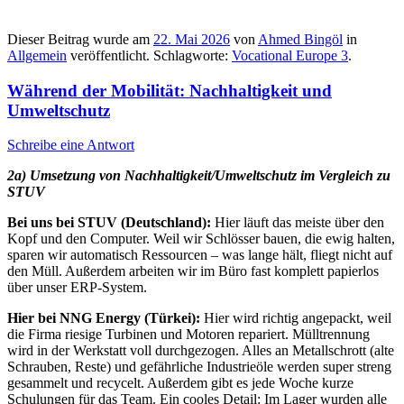
Dieser Beitrag wurde am
22. Mai 2026
von
Ahmed Bingöl
in
Allgemein
veröffentlicht. Schlagworte:
Vocational Europe 3
.
Während der Mobilität: Nachhaltigkeit und
Umweltschutz
Schreibe eine Antwort
2a) Umsetzung von Nachhaltigkeit/Umweltschutz im Vergleich zu
STUV
Bei uns bei STUV (Deutschland):
Hier läuft das meiste über den
Kopf und den Computer. Weil wir Schlösser bauen, die ewig halten,
sparen wir automatisch Ressourcen – was lange hält, fliegt nicht auf
den Müll. Außerdem arbeiten wir im Büro fast komplett papierlos
über unser ERP-System.
Hier bei NNG Energy (Türkei):
Hier wird richtig angepackt, weil
die Firma riesige Turbinen und Motoren repariert. Mülltrennung
wird in der Werkstatt voll durchgezogen. Alles an Metallschrott (alte
Schrauben, Reste) und gefährliche Industrieöle werden super streng
gesammelt und recycelt. Außerdem gibt es jede Woche kurze
Schulungen für das Team. Ein cooles Detail: Im Lager wurden alle