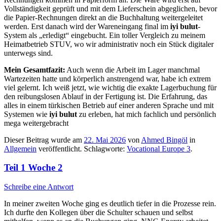
Vollständigkeit geprüft und mit dem Lieferschein abgeglichen, bevor
die Papier-Rechnungen direkt an die Buchhaltung weitergeleitet
werden. Erst danach wird der Wareneingang final im
iyi bulut
-
System als „erledigt“ eingebucht. Ein toller Vergleich zu meinem
Heimatbetrieb STUV, wo wir administrativ noch ein Stück digitaler
unterwegs sind.
Mein Gesamtfazit:
Auch wenn die Arbeit im Lager manchmal
Wartezeiten hatte und körperlich anstrengend war, habe ich extrem
viel gelernt. Ich weiß jetzt, wie wichtig die exakte Lagerbuchung für
den reibungslosen Ablauf in der Fertigung ist. Die Erfahrung, das
alles in einem türkischen Betrieb auf einer anderen Sprache und mit
Systemen wie
iyi bulut
zu erleben, hat mich fachlich und persönlich
mega weitergebracht
Dieser Beitrag wurde am
22. Mai 2026
von
Ahmed Bingöl
in
Allgemein
veröffentlicht. Schlagworte:
Vocational Europe 3
.
Teil 1 Woche 2
Schreibe eine Antwort
In meiner zweiten Woche ging es deutlich tiefer in die Prozesse rein.
Ich durfte den Kollegen über die Schulter schauen und selbst