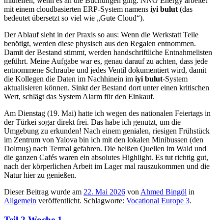
mithelfen, wenn es an die Buchungen ging. NNG Energy arbeitet
mit einem cloudbasierten ERP-System namens
iyi bulut
(das
bedeutet übersetzt so viel wie „Gute Cloud“).
Der Ablauf sieht in der Praxis so aus: Wenn die Werkstatt Teile
benötigt, werden diese physisch aus den Regalen entnommen.
Damit der Bestand stimmt, werden handschriftliche Entnahmelisten
geführt. Meine Aufgabe war es, genau darauf zu achten, dass jede
entnommene Schraube und jedes Ventil dokumentiert wird, damit
die Kollegen die Daten im Nachhinein im
iyi bulut
-System
aktualisieren können. Sinkt der Bestand dort unter einen kritischen
Wert, schlägt das System Alarm für den Einkauf.
Am Dienstag (19. Mai) hatte ich wegen des nationalen Feiertags in
der Türkei sogar direkt frei. Das habe ich genutzt, um die
Umgebung zu erkunden! Nach einem genialen, riesigen Frühstück
im Zentrum von Yalova bin ich mit den lokalen Minibussen (den
Dolmuş) nach Termal gefahren. Die heißen Quellen im Wald und
die ganzen Cafés waren ein absolutes Highlight. Es tut richtig gut,
nach der körperlichen Arbeit im Lager mal rauszukommen und die
Natur hier zu genießen.
Dieser Beitrag wurde am
22. Mai 2026
von
Ahmed Bingöl
in
Allgemein
veröffentlicht. Schlagworte:
Vocational Europe 3
.
Teil 2 Woche 1