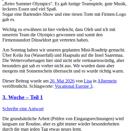
„Retro Summer Olympics“. Es gab lustige Teamspiele, gute Musik,
leckeres Essen und viel Spaß.
Sogar eine Bartender-Show und eine riesen Torte mit Firmen-Logo
gab es.
Wichtig zu erwähnen ist hier vielleicht, dass Oleh und ich mit
unserem Team die Olympics gewonnen und somit den
Firmenstandort Düsseldort gut vertreten haben.
Am Sonntag haben wir unseren geplanten Mini-Roadtrip gemacht.
Über Keila Joa (Wasserfall) und Haapsalu auf die Insel Saaremaa.
Die Wettervorhersagen hier sind nicht sehr vertrauenswürdig, aber
besonders gut sah es vorher nicht aus. Wir wurden dann aber
morgens mit Sonnenschein überrascht und es wurde richtig warm.
Dieser Beitrag wurde am
26. Mai 2026
von
Lisa
in
Allgemein
veröffentlicht. Schlagworte:
Vocational Europe 3
.
3. Woche – Teil 1
Schreibe eine Antwort
Die grundsätzliche Arbeit (Prüfen von Eingangsrechnungen) wird
langsam zur Routine, aber es gibt immer wieder besonderheiten
durch die man jeden Tag etwas neues lernt.