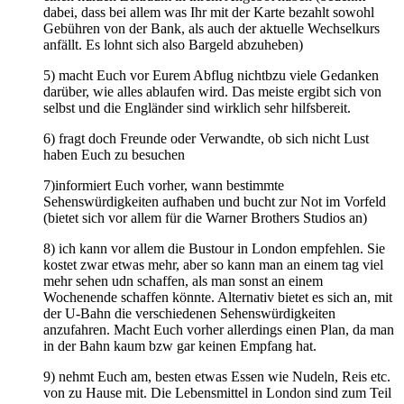
dabei, dass bei allem was Ihr mit der Karte bezahlt sowohl
Gebühren von der Bank, als auch der aktuelle Wechselkurs
anfällt. Es lohnt sich also Bargeld abzuheben)
5) macht Euch vor Eurem Abflug nichtbzu viele Gedanken
darüber, wie alles ablaufen wird. Das meiste ergibt sich von
selbst und die Engländer sind wirklich sehr hilfsbereit.
6) fragt doch Freunde oder Verwandte, ob sich nicht Lust
haben Euch zu besuchen
7)informiert Euch vorher, wann bestimmte
Sehenswürdigkeiten aufhaben und bucht zur Not im Vorfeld
(bietet sich vor allem für die Warner Brothers Studios an)
8) ich kann vor allem die Bustour in London empfehlen. Sie
kostet zwar etwas mehr, aber so kann man an einem tag viel
mehr sehen udn schaffen, als man sonst an einem
Wochenende schaffen könnte. Alternativ bietet es sich an, mit
der U-Bahn die verschiedenen Sehenswürdigkeiten
anzufahren. Macht Euch vorher allerdings einen Plan, da man
in der Bahn kaum bzw gar keinen Empfang hat.
9) nehmt Euch am, besten etwas Essen wie Nudeln, Reis etc.
von zu Hause mit. Die Lebensmittel in London sind zum Teil