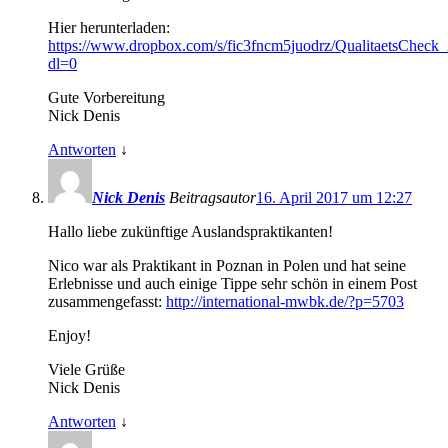
Hier herunterladen:
https://www.dropbox.com/s/fic3fncm5juodrz/QualitaetsCheck
dl=0
Gute Vorbereitung
Nick Denis
Antworten
↓
Nick Denis
Beitragsautor
16. April 2017 um 12:27
Hallo liebe zukünftige Auslandspraktikanten!
Nico war als Praktikant in Poznan in Polen und hat seine
Erlebnisse und auch einige Tippe sehr schön in einem Post
zusammengefasst:
http://international-mwbk.de/?p=5703
Enjoy!
Viele Grüße
Nick Denis
Antworten
↓