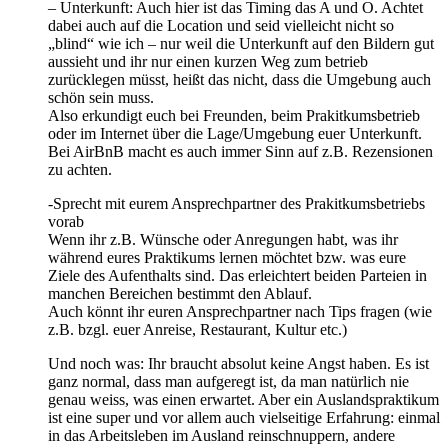
– Unterkunft: Auch hier ist das Timing das A und O. Achtet
dabei auch auf die Location und seid vielleicht nicht so
„blind“ wie ich – nur weil die Unterkunft auf den Bildern gut
aussieht und ihr nur einen kurzen Weg zum betrieb
zurücklegen müsst, heißt das nicht, dass die Umgebung auch
schön sein muss.
Also erkundigt euch bei Freunden, beim Prakitkumsbetrieb
oder im Internet über die Lage/Umgebung euer Unterkunft.
Bei AirBnB macht es auch immer Sinn auf z.B. Rezensionen
zu achten.
-Sprecht mit eurem Ansprechpartner des Prakitkumsbetriebs
vorab
Wenn ihr z.B. Wünsche oder Anregungen habt, was ihr
während eures Praktikums lernen möchtet bzw. was eure
Ziele des Aufenthalts sind. Das erleichtert beiden Parteien in
manchen Bereichen bestimmt den Ablauf.
Auch könnt ihr euren Ansprechpartner nach Tips fragen (wie
z.B. bzgl. euer Anreise, Restaurant, Kultur etc.)
Und noch was: Ihr braucht absolut keine Angst haben. Es ist
ganz normal, dass man aufgeregt ist, da man natürlich nie
genau weiss, was einen erwartet. Aber ein Auslandspraktikum
ist eine super und vor allem auch vielseitige Erfahrung: einmal
in das Arbeitsleben im Ausland reinschnuppern, andere