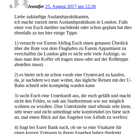
Jennifer
25. August 2017 um 12:28
Liebe zukünftige Auslandspraktikanten,
ich mache zurzeit mein Auslandspraktikum in London. Falls
einer von Euch darüber nachdenkt oder schon geplant hat dies
ebenfalls zu tun hier einige Tipps:
1) versucht vor Eurem Abflug Euch einen genauen Überlick
über die Rute von dem Flughafen zu Eurem Appartment zu
verschaffen (in London gibt es nicht sehr viele Aufzüge, so
dass man den Koffer oft tragen muss oder auf der Rolltreppe
abstellen muss)
2) es bietet sich an schon vorab eine Oystercard zu kaufen,
da, je nachdem wo man wohnt, das tägliche Reisen mit der U-
Bahn schnell sehr kostspielig warden kann
3) sucht Euch eine Unterkunft aus, die euch gefällt und macht
nicht den Fehler, so nah am Stadtzentrum wie nur möglich
wohnen zu woollen. Dise Unterkünfte sind oftmals sehr klein,
sehr teuer und nicht unbedingt sehr komfortabel (es biete sich
an, mal einen Blick auf das Angebot von Airbnb zu werfen)
4) fragt bei Eurer Bank nach, ob sie so eine Visakarte für
einen kurzen Zeitraum in ihrem Angebot haben (bedenkt