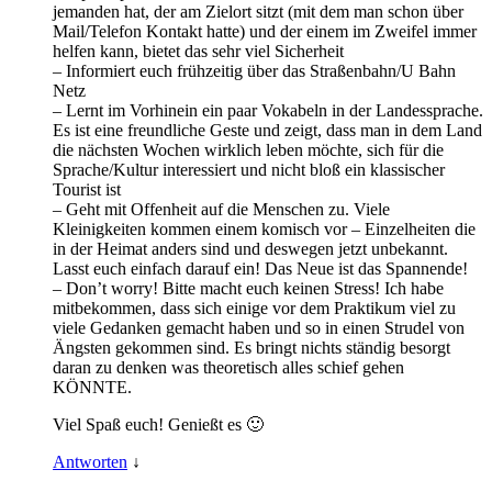
jemanden hat, der am Zielort sitzt (mit dem man schon über
Mail/Telefon Kontakt hatte) und der einem im Zweifel immer
helfen kann, bietet das sehr viel Sicherheit
– Informiert euch frühzeitig über das Straßenbahn/U Bahn
Netz
– Lernt im Vorhinein ein paar Vokabeln in der Landessprache.
Es ist eine freundliche Geste und zeigt, dass man in dem Land
die nächsten Wochen wirklich leben möchte, sich für die
Sprache/Kultur interessiert und nicht bloß ein klassischer
Tourist ist
– Geht mit Offenheit auf die Menschen zu. Viele
Kleinigkeiten kommen einem komisch vor – Einzelheiten die
in der Heimat anders sind und deswegen jetzt unbekannt.
Lasst euch einfach darauf ein! Das Neue ist das Spannende!
– Don’t worry! Bitte macht euch keinen Stress! Ich habe
mitbekommen, dass sich einige vor dem Praktikum viel zu
viele Gedanken gemacht haben und so in einen Strudel von
Ängsten gekommen sind. Es bringt nichts ständig besorgt
daran zu denken was theoretisch alles schief gehen
KÖNNTE.
Viel Spaß euch! Genießt es 🙂
Antworten
↓