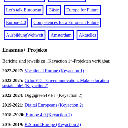
Let’s talk European
Gäste
Europe for Future
Europe 4.0
Competences for a European Future
AusbildungWeltweit
Amsterdam
Aktuelles
Erasmus+ Projekte
Berichte sind jeweils zu „Keyaction 1“-Projekten verfügbar.
2022-2027:
Vocational Europe (Keyaction 1)
2022-2025:
GrInnED – Green innovation: Make education
sustainable! (Keyaction2)
2022-2024:
Diggigreen4VET (Keyaction 2)
2019-2021:
Digital Europeans (Keyaction 2)
2018 -2020:
Europe 4.0 (Keyaction 1)
2016-2019:
B.Smart4Europe (Keyaction 2)