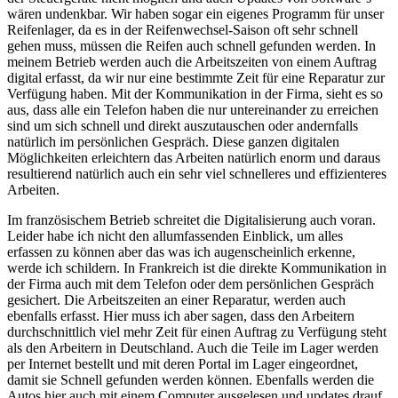
wären undenkbar.
Wir haben sogar ein eigenes Programm für unser
Reifenlager, da es in der Reifenwechsel-Saison oft sehr schnell
gehen muss, müssen die Reifen auch schnell gefunden werden. In
meinem Betrieb werden auch die Arbeitszeiten von einem Auftrag
digital erfasst, da wir nur eine bestimmte Zeit für eine Reparatur zur
Verfügung haben. Mit der Kommunikation in der Firma, sieht es so
aus, dass alle ein Telefon haben die nur untereinander zu erreichen
sind um sich schnell und direkt auszutauschen oder andernfalls
natürlich im persönlichen Gespräch. Diese ganzen digitalen
Möglichkeiten erleichtern das Arbeiten natürlich enorm und daraus
resultierend natürlich auch ein sehr viel schnelleres und effizienteres
Arbeiten.
Im französischem Betrieb schreitet die Digitalisierung auch voran.
Leider habe ich nicht den allumfassenden Einblick, um alles
erfassen zu können aber das was ich augenscheinlich erkenne,
werde ich schildern. In Frankreich ist die direkte Kommunikation in
der Firma auch mit dem Telefon oder dem persönlichen Gespräch
gesichert. Die Arbeitszeiten an einer Reparatur, werden auch
ebenfalls erfasst. Hier muss ich aber sagen, dass den Arbeitern
durchschnittlich viel mehr Zeit für einen Auftrag zu Verfügung steht
als den Arbeitern in Deutschland. Auch die Teile im Lager werden
per Internet bestellt und mit deren Portal im Lager eingeordnet,
damit sie Schnell gefunden werden können. Ebenfalls werden die
Autos hier auch mit einem Computer ausgelesen und updates drauf