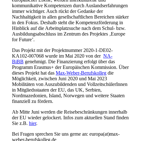
kommunikative Kompetenzen durch Auslandserfahrungen
immer wichtiger. Auch rückt der Gedanke der
Nachhaltigkeit in allen gesellschaftlichen Bereichen stärker
in den Fokus. Deshalb steht die Kompetenzförderung in
Hinblick auf die Arbeitsplatzsuche nach dem Schul- bzw.
Ausbildungsabschluss im Zentrum des Projektes ‚Europe
for Future’.
Das Projekt mit der Projektnummer 2020-1-DE02-
KA102-007068 wurde im Mai 2020 von der
NA-
BiBB
genehmigt. Die Finanzierung erfolgt über das
Programm Erasmus+ der Europäischen Kommission. Über
dieses Projekt hat das
Max-Weber-Berufskolleg
die
Möglichkeit, zwischen Juni 2020 und Mai 2023
Mobilitäten von Auszubildenden und VollzeitschülerInnen
in Mitgliedsstaaten der EU, das UK, Serbien,
Nordmazedonien, Island, Norwegen und weitere Staaten
finanziell zu fördern.
Ab Mitte Juni werden die Reisebeschränkungen innerhalb
der EU wieder gelockert. Infos zum aktuellen Stand finden
Sie z.B.
hier
.
Bei Fragen sprechen Sie uns gerne an: europa(at)max-
weber-berufskolleg.de