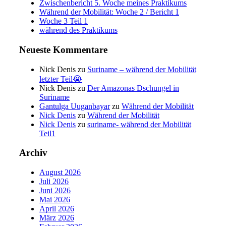
Zwischenbericht 5. Woche meines Praktikums
Während der Mobilität: Woche 2 / Bericht 1
Woche 3 Teil 1
während des Praktikums
Neueste Kommentare
Nick Denis
zu
Suriname – während der Mobilität
letzter Teil😭
Nick Denis
zu
Der Amazonas Dschungel in
Suriname
Gantulga Uuganbayar
zu
Während der Mobilität
Nick Denis
zu
Während der Mobilität
Nick Denis
zu
suriname- während der Mobilität
Teil1
Archiv
August 2026
Juli 2026
Juni 2026
Mai 2026
April 2026
März 2026