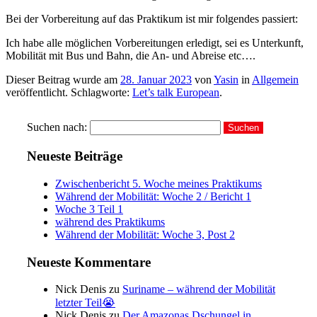
Bei der Vorbereitung auf das Praktikum ist mir folgendes passiert:
Ich habe alle möglichen Vorbereitungen erledigt, sei es Unterkunft,
Mobilität mit Bus und Bahn, die An- und Abreise etc….
Dieser Beitrag wurde am
28. Januar 2023
von
Yasin
in
Allgemein
veröffentlicht. Schlagworte:
Let’s talk European
.
Suchen nach:
Neueste Beiträge
Zwischenbericht 5. Woche meines Praktikums
Während der Mobilität: Woche 2 / Bericht 1
Woche 3 Teil 1
während des Praktikums
Während der Mobilität: Woche 3, Post 2
Neueste Kommentare
Nick Denis
zu
Suriname – während der Mobilität
letzter Teil😭
Nick Denis
zu
Der Amazonas Dschungel in