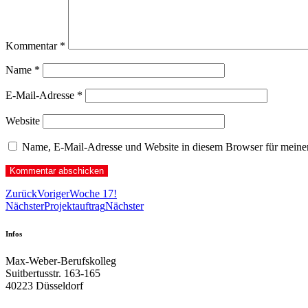
Kommentar
*
Name
*
E-Mail-Adresse
*
Website
Name, E-Mail-Adresse und Website in diesem Browser für meine
Zurück
Voriger
Woche 17!
Nächster
Projektauftrag
Nächster
Infos
Max-Weber-Berufskolleg
Suitbertusstr. 163-165
40223 Düsseldorf