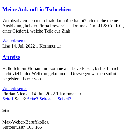
Meine Ankunft in Tschechien
Wo absolviere ich mein Praktikum überhaupt? Ich mache meine
Ausbildung bei der Firma Power-Cast Drumeta GmbH & Co. KG,
einer Gießerei, welche Teile aus Zink
Weiterlesen »
Lisa
14. Juli 2022
1 Kommentar
Anreise
Hallo Ich bin Florian und komme aus Leverkusen, bisher bin ich
nicht viel in der Welt rumgekommen. Deswegen war ich sofort
begeistert als wir von
Weiterlesen »
Florian Nicolas
14. Juli 2022
1 Kommentar
Seite
1
Seite
2
Seite
3
Seite
4
…
Seite
42
Infos
Max-Weber-Berufskolleg
Suitbertusstr. 163-165