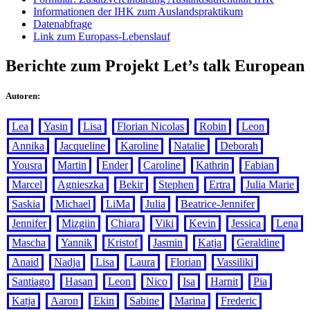
Informationen der IHK zum Auslandspraktikum
Datenabfrage
Link zum Europass-Lebenslauf
Berichte zum Projekt Let’s talk European
Autoren:
Lea
Yasin
Lisa
Florian Nicolas
Robin
Leon
Annika
Jacqueline
Karoline
Natalie
Deborah
Yousra
Martin
Ender
Caroline
Kathrin
Fabian
Marcel
Agnieszka
Bekir
Stephen
Ertra
Julia Marie
Saskia
Michael
LiMa
Julia
Beatrice-Jennifer
Jennifer
Mizgiin
Chiara
Viki
Kevin
Jessica
Lena
Mascha
Yannik
Kristof
Jasmin
Katja
Geraldine
Anaid
Nadja
Lisa
Laura
Florian
Vassiliki
Santiago
Hasan
Leon
Nico
Isa
Harnit
Pia
Katja
Aaron
Ekin
Sabine
Marina
Frederic