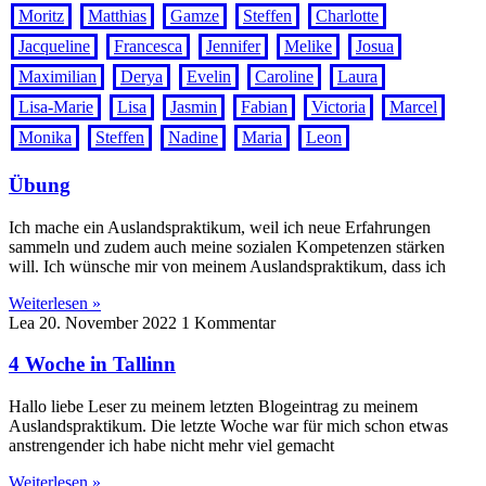
Moritz
Matthias
Gamze
Steffen
Charlotte
Jacqueline
Francesca
Jennifer
Melike
Josua
Maximilian
Derya
Evelin
Caroline
Laura
Lisa-Marie
Lisa
Jasmin
Fabian
Victoria
Marcel
Monika
Steffen
Nadine
Maria
Leon
Übung
Ich mache ein Auslandspraktikum, weil ich neue Erfahrungen
sammeln und zudem auch meine sozialen Kompetenzen stärken
will. Ich wünsche mir von meinem Auslandspraktikum, dass ich
Weiterlesen »
Lea
20. November 2022
1 Kommentar
4 Woche in Tallinn
Hallo liebe Leser zu meinem letzten Blogeintrag zu meinem
Auslandspraktikum. Die letzte Woche war für mich schon etwas
anstrengender ich habe nicht mehr viel gemacht
Weiterlesen »