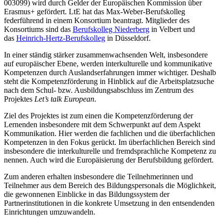
003099) wird durch Gelder der Europäischen Kommission über
Erasmus+ gefördert. LtE hat das Max-Weber-Berufskolleg
federführend in einem Konsortium beantragt. Mitglieder des
Konsortiums sind das
Berufskolleg Niederberg
in Velbert und
das
Heinrich-Hertz-Berufskolleg
in Düsseldorf.
In einer ständig stärker zusammenwachsenden Welt, insbesondere
auf europäischer Ebene, werden interkulturelle und kommunikative
Kompetenzen durch Auslandserfahrungen immer wichtiger. Deshalb
steht die Kompetenzförderung in Hinblick auf die Arbeitsplatzsuche
nach dem Schul- bzw. Ausbildungsabschluss im Zentrum des
Projektes
Let’s talk European
.
Ziel des Projektes ist zum einen die Kompetenzförderung der
Lernenden insbesondere mit dem Schwerpunkt auf dem Aspekt
Kommunikation. Hier werden die fachlichen und die überfachlichen
Kompetenzen in den Fokus gerückt. Im überfachlichen Bereich sind
insbesondere die interkulturelle und fremdsprachliche Kompetenz zu
nennen. Auch wird die Europäisierung der Berufsbildung gefördert.
Zum anderen erhalten insbesondere die Teilnehmerinnen und
Teilnehmer aus dem Bereich des Bildungspersonals die Möglichkeit,
die gewonnenen Einblicke in das Bildungssystem der
Partnerinstitutionen in die konkrete Umsetzung in den entsendenden
Einrichtungen umzuwandeln.