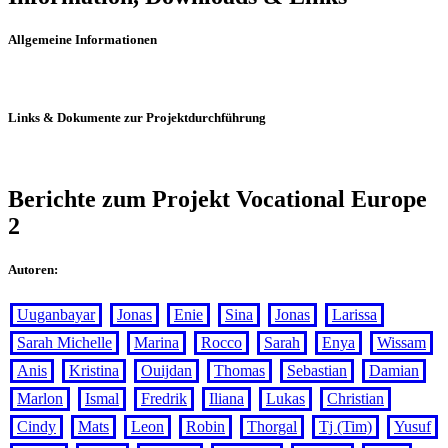
Allgemeine Informationen
Links & Dokumente zur Projektdurchführung
Berichte zum Projekt Vocational Europe
2
Autoren:
Uuganbayar
Jonas
Enie
Sina
Jonas
Larissa
Sarah Michelle
Marina
Rocco
Sarah
Enya
Wissam
Anis
Kristina
Ouijdan
Thomas
Sebastian
Damian
Marlon
Ismal
Fredrik
Iliana
Lukas
Christian
Cindy
Mats
Leon
Robin
Thorgal
Tj (Tim)
Yusuf