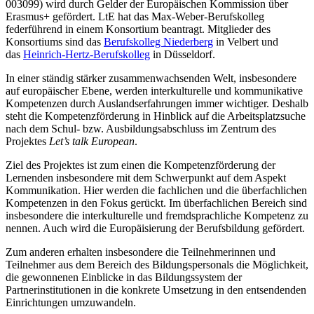
003099) wird durch Gelder der Europäischen Kommission über
Erasmus+ gefördert. LtE hat das Max-Weber-Berufskolleg
federführend in einem Konsortium beantragt. Mitglieder des
Konsortiums sind das
Berufskolleg Niederberg
in Velbert und
das
Heinrich-Hertz-Berufskolleg
in Düsseldorf.
In einer ständig stärker zusammenwachsenden Welt, insbesondere
auf europäischer Ebene, werden interkulturelle und kommunikative
Kompetenzen durch Auslandserfahrungen immer wichtiger. Deshalb
steht die Kompetenzförderung in Hinblick auf die Arbeitsplatzsuche
nach dem Schul- bzw. Ausbildungsabschluss im Zentrum des
Projektes
Let’s talk European
.
Ziel des Projektes ist zum einen die Kompetenzförderung der
Lernenden insbesondere mit dem Schwerpunkt auf dem Aspekt
Kommunikation. Hier werden die fachlichen und die überfachlichen
Kompetenzen in den Fokus gerückt. Im überfachlichen Bereich sind
insbesondere die interkulturelle und fremdsprachliche Kompetenz zu
nennen. Auch wird die Europäisierung der Berufsbildung gefördert.
Zum anderen erhalten insbesondere die Teilnehmerinnen und
Teilnehmer aus dem Bereich des Bildungspersonals die Möglichkeit,
die gewonnenen Einblicke in das Bildungssystem der
Partnerinstitutionen in die konkrete Umsetzung in den entsendenden
Einrichtungen umzuwandeln.