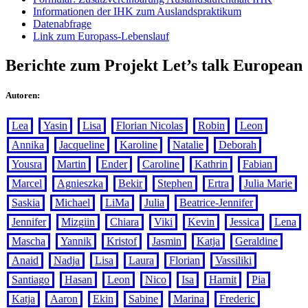
Informationen der IHK zum Auslandspraktikum
Datenabfrage
Link zum Europass-Lebenslauf
Berichte zum Projekt Let’s talk European
Autoren:
Lea
Yasin
Lisa
Florian Nicolas
Robin
Leon
Annika
Jacqueline
Karoline
Natalie
Deborah
Yousra
Martin
Ender
Caroline
Kathrin
Fabian
Marcel
Agnieszka
Bekir
Stephen
Ertra
Julia Marie
Saskia
Michael
LiMa
Julia
Beatrice-Jennifer
Jennifer
Mizgiin
Chiara
Viki
Kevin
Jessica
Lena
Mascha
Yannik
Kristof
Jasmin
Katja
Geraldine
Anaid
Nadja
Lisa
Laura
Florian
Vassiliki
Santiago
Hasan
Leon
Nico
Isa
Harnit
Pia
Katja
Aaron
Ekin
Sabine
Marina
Frederic