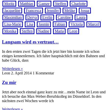
Moritz
Matthias
Gamze
Steffen
Charlotte
Jacqueline
Francesca
Jennifer
Melike
Josua
Maximilian
Derya
Evelin
Caroline
Laura
Lisa-Marie
Lisa
Jasmin
Fabian
Victoria
Marcel
Monika
Steffen
Nadine
Maria
Leon
Langsam wird es vertraut…
In den ersten zwei Tagen die ich jetzt hier bin konnte ich schon
einiges kennenlernen. Ich fahre hauptsächlich mit den Bahnen und
habe Glück, dass
Weiterlesen »
Leon
2. April 2014
1 Kommentar
Zu mir
Jetzt aber noch einmal ganz kurz zu mir…mein Name ist Leon und
ich besuche das Max-Weber-Berufskolleg im Düsseldorf. In den
nächsten zwei Wochen werde ich
Weiterlesen »