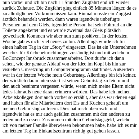
nun vorbei und ich bin nach 11 Stunden Zugfahrt endlich wieder
zurück Zuhause. Die Zugfahrt ging einfach 85 Minuten länger, da es
zu allmöglichen Vorkommnissen kam. Einmal musste ein Zuggast
ärztlich behandelt werden, dann waren irgendwie unbefugte
Personen auf dem Gleis, irgendeine Person hat sein Fahrrad an die
Toilette angekettet und es wurde zweimal das Gleis plötzlich
gewechselt. Kommen wir aber nun zum positiven. In der letzten
Woche gab es nicht viel neues zu tun. Allerdings wurde ich für
einen halben Tag in der ,,Story“ eingesetzt. Das ist ein Unternehmen
welches für Kücheneinrichtungen zuständig ist und mit welchem
BoConcept Innsbruck zusammenarbeitet. Dort durfte ich dann
sehen, wie der genaue Ablauf von der Idee im Kopf bis hin zur
visuellen Umsetzung im Computerprogramm stattfindet. Außerdem
war in der letzten Woche mein Geburtstag. Allerdings bin ich keiner,
der wirklich daran interessiert ist seinen Geburtstag zu feiern und
den auch bestimmt vergessen würde, wenn mich meine Eltern nicht
jedes Jahr aufs neue daran erinnern würden. Das habe ich meinen
Arbeitskollegen dort auch vorher so erzählt, aber das war denen egal
und haben für alle Mitarbeitern dort Eis und Kuchen gekauft um
meinen Geburtstag zu feiern. Dies hat mich überrascht und
irgendwie hat es mir auch gefallen zusammen mit den anderen zu
reden und zu essen. Zusammen mit dem Geburtstagsgeld, welche
ich von meiner Familie überwiesen bekommen habe, habe ich es mir
am letzten Tag im Einkaufszentrum richtig gut gehen lassen.