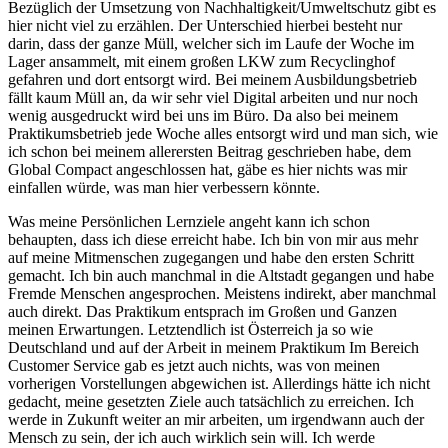
Bezüglich der Umsetzung von Nachhaltigkeit/Umweltschutz gibt es
hier nicht viel zu erzählen. Der Unterschied hierbei besteht nur
darin, dass der ganze Müll, welcher sich im Laufe der Woche im
Lager ansammelt, mit einem großen LKW zum Recyclinghof
gefahren und dort entsorgt wird. Bei meinem Ausbildungsbetrieb
fällt kaum Müll an, da wir sehr viel Digital arbeiten und nur noch
wenig ausgedruckt wird bei uns im Büro. Da also bei meinem
Praktikumsbetrieb jede Woche alles entsorgt wird und man sich, wie
ich schon bei meinem allerersten Beitrag geschrieben habe, dem
Global Compact angeschlossen hat, gäbe es hier nichts was mir
einfallen würde, was man hier verbessern könnte.
Was meine Persönlichen Lernziele angeht kann ich schon
behaupten, dass ich diese erreicht habe. Ich bin von mir aus mehr
auf meine Mitmenschen zugegangen und habe den ersten Schritt
gemacht. Ich bin auch manchmal in die Altstadt gegangen und habe
Fremde Menschen angesprochen. Meistens indirekt, aber manchmal
auch direkt. Das Praktikum entsprach im Großen und Ganzen
meinen Erwartungen. Letztendlich ist Österreich ja so wie
Deutschland und auf der Arbeit in meinem Praktikum Im Bereich
Customer Service gab es jetzt auch nichts, was von meinen
vorherigen Vorstellungen abgewichen ist. Allerdings hätte ich nicht
gedacht, meine gesetzten Ziele auch tatsächlich zu erreichen. Ich
werde in Zukunft weiter an mir arbeiten, um irgendwann auch der
Mensch zu sein, der ich auch wirklich sein will. Ich werde