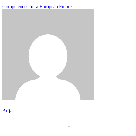
Competences for a European Future
Anja