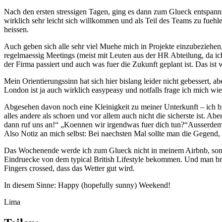
Nach den ersten stressigen Tagen, ging es dann zum Glueck entspannt
wirklich sehr leicht sich willkommen und als Teil des Teams zu fue
heissen.
Auch geben sich alle sehr viel Muehe mich in Projekte einzubeziehen, 
regelmaessig Meetings (meist mit Leuten aus der HR Abteilung, da i
der Firma passiert und auch was fuer die Zukunft geplant ist. Das ist
Mein Orientierungssinn hat sich hier bislang leider nicht gebessert,
London ist ja auch wirklich easypeasy und notfalls frage ich mich wiede
Abgesehen davon noch eine Kleinigkeit zu meiner Unterkunft – ich b
alles andere als schoen und vor allem auch nicht die sicherste ist.
dann ruf uns an!“ „Koennen wir irgendwas fuer dich tun?“Ausserdem 
Also Notiz an mich selbst: Bei naechsten Mal sollte man die Gegend,
Das Wochenende werde ich zum Glueck nicht in meinem Airbnb, sonde
Eindruecke von dem typical British Lifestyle bekommen. Und man brau
Fingers crossed, dass das Wetter gut wird.
In diesem Sinne: Happy (hopefully sunny) Weekend!
Lima