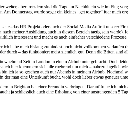
er weiter, aber trotzdem sind die Tage im Nachhinein wie im Flug verg
hlen.Am Donnerstag wurde sogar ein kleines „get together“ fuer mich o
sei es das HR Projekt oder auch der Social Media Auftritt unserer Firma
ch nach meiner Ausbildung auch in diesem Bereich taetig sein werde).
 wirklich interessant und macht es auch einfacher verschiedene Prozesse
 aber ich habe mich bislang zumindest noch nicht vollkommen verlaufen
r durch – das funktioniert meist ziemlich gut. Denn die Briten sind alle
in waehrend Zeit in London in einem Airbnb untergebracht. Doch leide
 Aber auch hier kuemmern sich alle ruehrend um mich – nahezu tagelich
bin ich ja so gesehen auch nur Abends in meinem Airbnb. Nochmal wue
 in der man eine Unterkunft bucht, wohl doch lieber etwas genauer unt
rn in Brighton bei einer Freundin verbringen. Darauf freue ich mich
cht ja schliesslich auch eine Erholung von einer anstrengenden 5 Tag