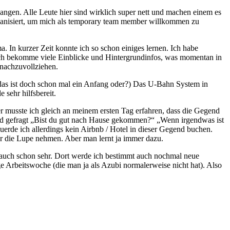
angen. Alle Leute hier sind wirklich super nett und machen einem es
rganisiert, um mich als temporary team member willkommen zu
. In kurzer Zeit konnte ich so schon einiges lernen. Ich habe
 Ich bekomme viele Einblicke und Hintergrundinfos, was momentan in
 nachzuvollziehen.
 (das ist doch schon mal ein Anfang oder?) Das U-Bahn System in
 sehr hilfsbereit.
r musste ich gleich an meinem ersten Tag erfahren, dass die Gegend
 wird gefragt „Bist du gut nach Hause gekommen?“ „Wenn irgendwas ist
rde ich allerdings kein Airbnb / Hotel in dieser Gegend buchen.
er die Lupe nehmen. Aber man lernt ja immer dazu.
 auch schon sehr. Dort werde ich bestimmt auch nochmal neue
e Arbeitswoche (die man ja als Azubi normalerweise nicht hat). Also