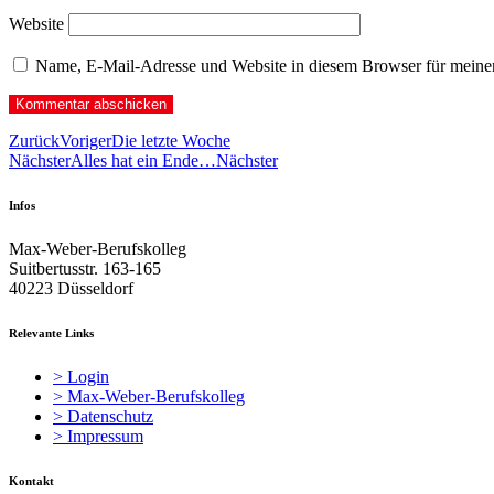
Website
Name, E-Mail-Adresse und Website in diesem Browser für meine
Zurück
Voriger
Die letzte Woche
Nächster
Alles hat ein Ende…
Nächster
Infos
Max-Weber-Berufskolleg
Suitbertusstr. 163-165
40223 Düsseldorf
Relevante Links
> Login
> Max-Weber-Berufskolleg
> Datenschutz
> Impressum
Kontakt