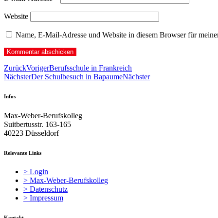
Website
Name, E-Mail-Adresse und Website in diesem Browser für meine
Zurück
Voriger
Berufsschule in Frankreich
Nächster
Der Schulbesuch in Bapaume
Nächster
Infos
Max-Weber-Berufskolleg
Suitbertusstr. 163-165
40223 Düsseldorf
Relevante Links
> Login
> Max-Weber-Berufskolleg
> Datenschutz
> Impressum
Kontakt