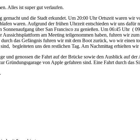
. Alles ist super gut verlaufen.
 gemacht und die Stadt erkundet. Um 20:00 Uhr Ortszeit waren wir v
lafen waren. Aufgrund der frühen Uhrzeit entschieden wir uns dafür n
n Sonnenaufgang über San Francisco zu genießen. Um 06:45 Uhr ( 09:45 
r Aussichtsplattform am Meeting teilgenommen haben, fuhren wir zum 
urch das Gefängnis fuhren wir mit dem Boot zurück, wo wir einen toll
sind, begleiteten uns den restlichen Tag. Am Nachmittag erhielten wi
dge und genossen die Fahrt auf der Brücke sowie den Ausblick auf der
zur Gründungsgarage von Apple gefahren sind. Eine Fahrt durch das Sil
i.