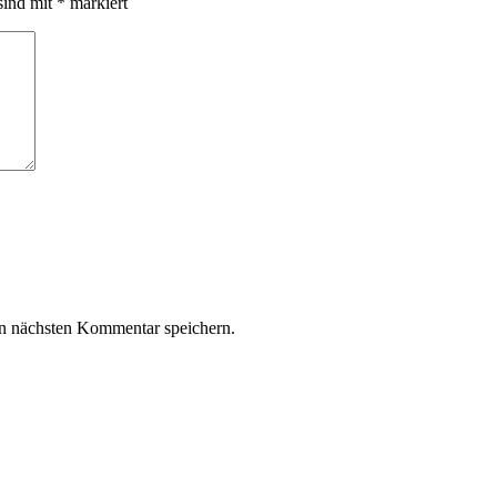
sind mit
*
markiert
n nächsten Kommentar speichern.