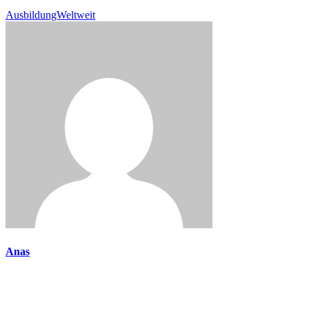
AusbildungWeltweit
Anas