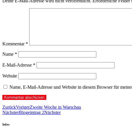
Deine E-Mail-Adresse wird nicht veröffentlicht.
Erforderliche Felder 
Kommentar
*
Name
*
E-Mail-Adresse
*
Website
Name, E-Mail-Adresse und Website in diesem Browser für meine
Zurück
Voriger
Zweite Woche in Warschau
Nächster
Blogeintrag 2
Nächster
Infos