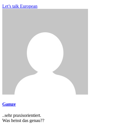
Let’s talk European
Gamze
..sehr praxisorientiert.
Was heisst das genau??